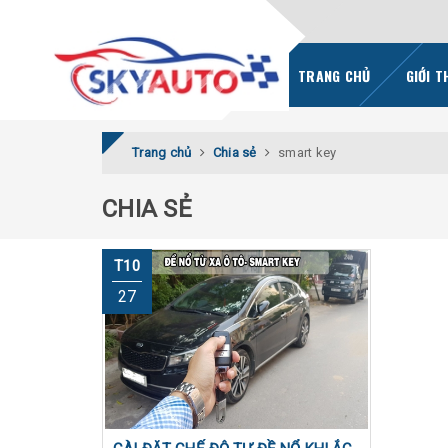
TRANG CHỦ
GIỚI T
Trang chủ
Chia sẻ
smart key
CHIA SẺ
T10
27