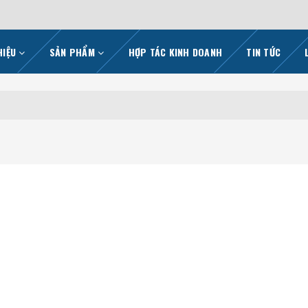
HIỆU
SẢN PHẨM
HỢP TÁC KINH DOANH
TIN TỨC