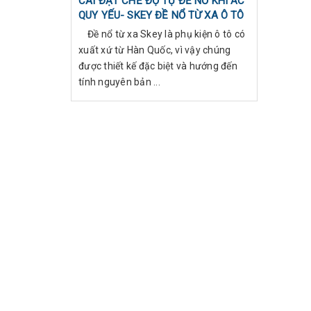
CÀI ĐẶT CHẾ ĐỘ TỰ ĐỀ NỔ KHI ẮC
QUY YẾU- SKEY ĐỀ NỔ TỪ XA Ô TÔ
Đề nổ từ xa Skey là phụ kiện ô tô có
xuất xứ từ Hàn Quốc, vì vậy chúng
được thiết kế đặc biệt và hướng đến
tính nguyên bản ...