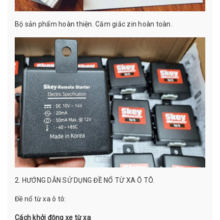
Bộ sản phẩm hoàn thiện. Cắm giắc zin hoàn toàn.
2. HƯỚNG DẪN SỬ DỤNG ĐỀ NỔ TỪ XA Ô TÔ.
Đề nổ từ xa ô tô:
Cách khởi động xe từ xa