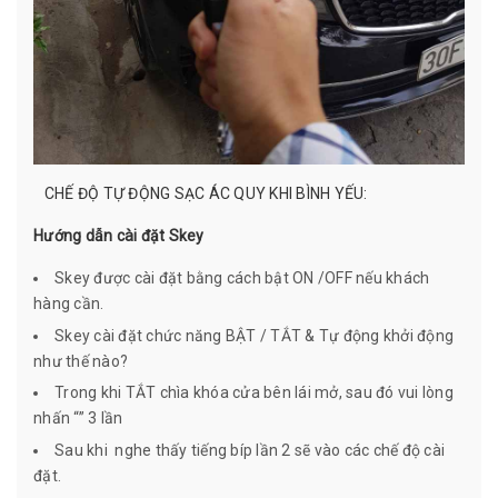
CHẾ ĐỘ TỰ ĐỘNG SẠC ÁC QUY KHI BÌNH YẾU:
Hướng dẫn cài đặt Skey
Skey được cài đặt bằng cách bật ON /OFF nếu khách
hàng cần.
Skey cài đặt chức năng BẬT / TẮT & Tự động khởi động
như thế nào?
Trong khi TẮT chìa khóa cửa bên lái mở, sau đó vui lòng
nhấn “” 3 lần
Sau khi nghe thấy tiếng bíp lần 2 sẽ vào các chế độ cài
đặt.