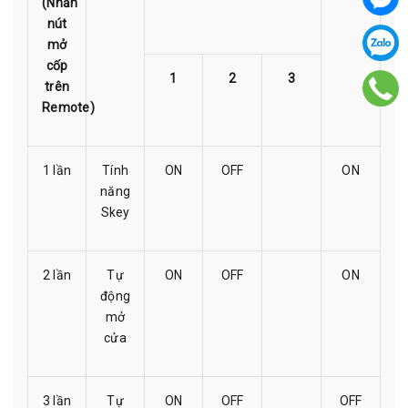
(Nhấn
nút
mở
cốp
1
2
3
trên
Remote)
1 lần
Tính
ON
OFF
ON
năng
Skey
2 lần
Tự
ON
OFF
ON
động
mở
cửa
3 lần
Tự
ON
OFF
OFF