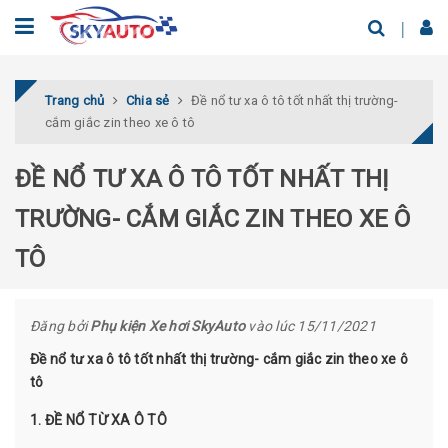
Trang chủ
Chia sẻ
Đề nổ tư xa ô tô tốt nhất thị trường-
cắm giắc zin theo xe ô tô
ĐỀ NỔ TƯ XA Ô TÔ TỐT NHẤT THỊ
TRƯỜNG- CẮM GIẮC ZIN THEO XE Ô
TÔ
Đăng bởi
Phụ kiện Xe hơi SkyAuto
vào lúc 15/11/2021
Đề nổ tư xa ô tô tốt nhất thị trường- cắm giắc zin theo xe ô
tô
1. ĐỀ NỔ TỪ XA Ô TÔ