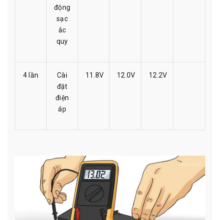
động
sạc
ắc
quy
4 lần
Cài
11.8V
12.0V
12.2V
đặt
điện
áp