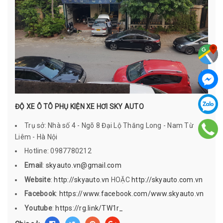
ĐỘ XE Ô TÔ PHỤ KIỆN XE HƠI SKY AUTO
Trụ sở: Nhà số 4 - Ngõ 8 Đại Lộ Thăng Long - Nam Từ
Liêm - Hà Nội
Hotline: 0987780212
Email
:
skyauto.vn@gmail.com
Website
:
http://skyauto.vn
HOẶC
http://skyauto.com.vn
Facebook
:
https://www.facebook.com/www.skyauto.vn
Youtube
:
https://rg.link/TW1r_