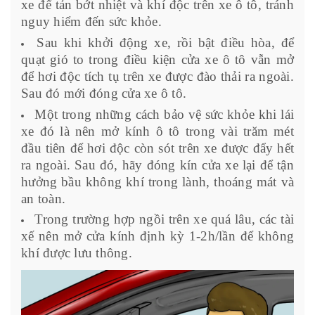
xe để tản bớt nhiệt và khí độc trên xe ô tô, tránh
nguy hiểm đến sức khỏe.
Sau khi khởi động xe, rồi bật điều hòa, để
quạt gió to trong điều kiện cửa xe ô tô vẫn mở
để hơi độc tích tụ trên xe được đào thải ra ngoài.
Sau đó mới đóng cửa xe ô tô.
Một trong những cách bảo vệ sức khỏe khi lái
xe đó là nên mở kính ô tô trong vài trăm mét
đầu tiên để hơi độc còn sót trên xe được đẩy hết
ra ngoài. Sau đó, hãy đóng kín cửa xe lại để tận
hưởng bầu không khí trong lành, thoáng mát và
an toàn.
Trong trường hợp ngồi trên xe quá lâu, các tài
xế nên mở cửa kính định kỳ 1-2h/lần để không
khí được lưu thông.