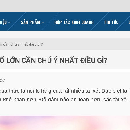
HIỆU
SẢN PHẨM
HỢP TÁC KINH DOANH
TIN TỨC
ớn cần chú ý nhất điều gì?
Ố LỚN CẦN CHÚ Ý NHẤT ĐIỀU GÌ?
020
 thực là nỗi lo lắng của rất nhiều tài xế. Đặc biệt là l
ên khó khăn hơn. Để đảm bảo an toàn hơn, các tài xế l