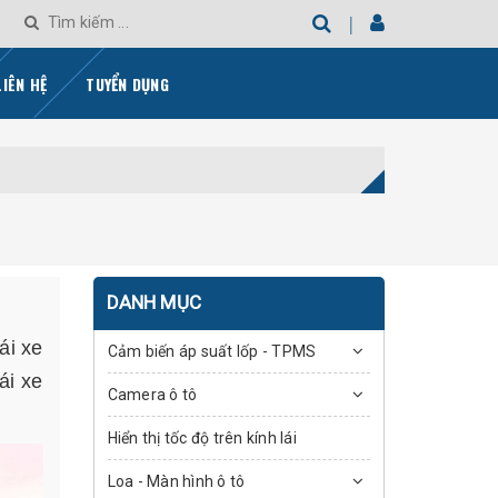
LIÊN HỆ
TUYỂN DỤNG
DANH MỤC
ái xe
Cảm biến áp suất lốp - TPMS
ái xe
Camera ô tô
Hiển thị tốc độ trên kính lái
Loa - Màn hình ô tô