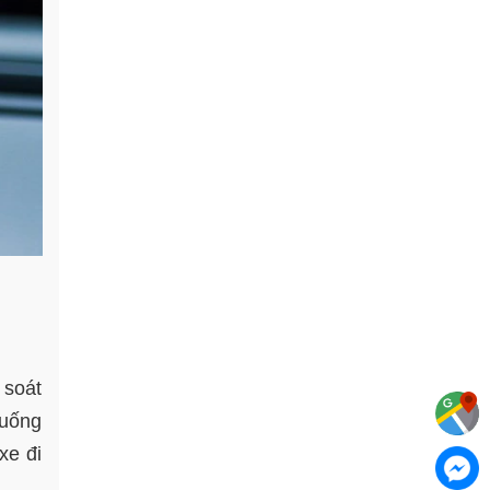
 soát
huống
xe đi