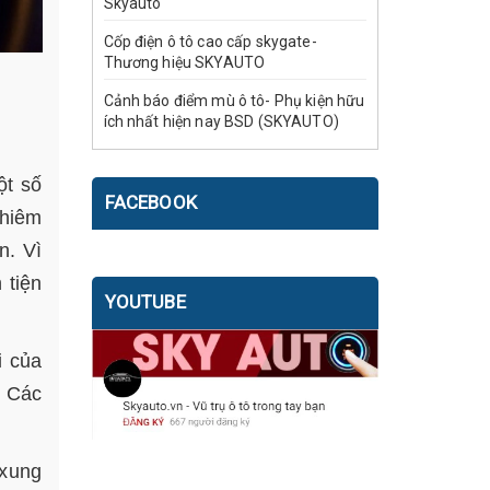
Skyauto
Cốp điện ô tô cao cấp skygate-
Thương hiệu SKYAUTO
Cảnh báo điểm mù ô tô- Phụ kiện hữu
ích nhất hiện nay BSD (SKYAUTO)
ột số
FACEBOOK
ghiêm
n. Vì
 tiện
YOUTUBE
i của
. Các
 xung