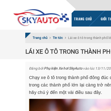
TRANG CHỦ
GIỚI T
Trang chủ
Tin tức
Lái xe ô tô trong thành phố l
LÁI XE Ô TÔ TRONG THÀNH PH
Đăng bởi
Phụ kiện Xe hơi SkyAuto
vào lúc 13/11/2
Chạy xe ô tô trong thành phố đông đúc quả
trong các thành phố lớn lại càng trở n
hãy chú ý đến một vài điều sau đây.