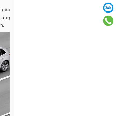
nh va
những
ễn.