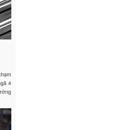
 chạm
ngã 4
đường