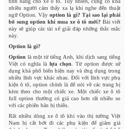
tính năng cho xe ô tô. Tuy nhiên, cũng có khá
nhiều người cảm thấy xa lạ khi nghe đến thuật
ngữ Option. Vậy
option là gì? Tại sao lại phải
bổ sung option khi mua xe ô tô mới?
Bài viết
này sẽ giúp các tài xế giải đáp những thắc mắc
này.
Option là gì?
Option
là một từ tiếng Anh, khi dịch sang tiếng
Việt có nghĩa là
lựa chọn
. Từ option được sử
dụng khá phố biến hiện nay và ứng dụng trong
nhiều lĩnh vực khác nhau. Đối với lĩnh vực phụ
kiện ô tô, option chính là để nói về các trang bị
kèm theo cho một chiếc xe. Một chiếc xe ô tô
full option thường có giá cao hơn rất nhiều so
với các phiên bản bị thiếu.
Rất nhiều dòng xe ô tô khi vào thị tường Việt
Nam bị cắt bớt đi các phụ kiện để giảm giá