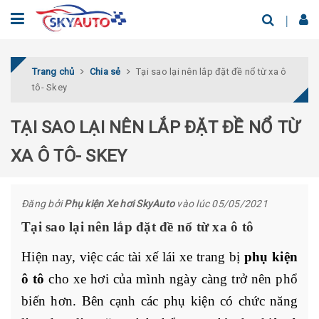
Trang chủ
Chia sẻ
Tại sao lại nên lắp đặt đề nổ từ xa ô
tô- Skey
TẠI SAO LẠI NÊN LẮP ĐẶT ĐỀ NỔ TỪ
XA Ô TÔ- SKEY
Đăng bởi
Phụ kiện Xe hơi SkyAuto
vào lúc 05/05/2021
Tại sao lại nên lắp đặt đề nổ từ xa ô tô
Hiện nay, việc các tài xế lái xe trang bị
phụ kiện
ô tô
cho xe hơi của mình ngày càng trở nên phổ
biến hơn. Bên cạnh các phụ kiện có chức năng