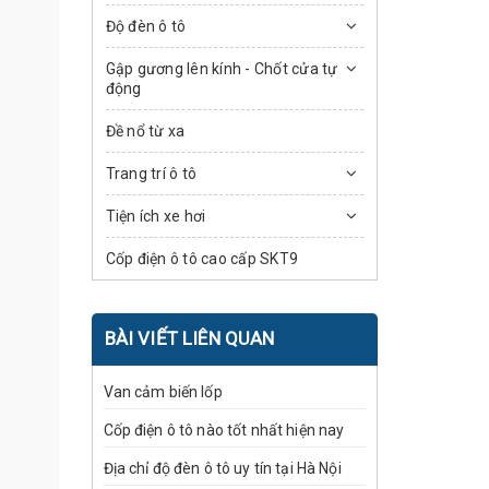
Độ đèn ô tô
Gập gương lên kính - Chốt cửa tự
động
Đề nổ từ xa
Trang trí ô tô
Tiện ích xe hơi
Cốp điện ô tô cao cấp SKT9
BÀI VIẾT LIÊN QUAN
Van cảm biến lốp
Cốp điện ô tô nào tốt nhất hiện nay
Địa chỉ độ đèn ô tô uy tín tại Hà Nội