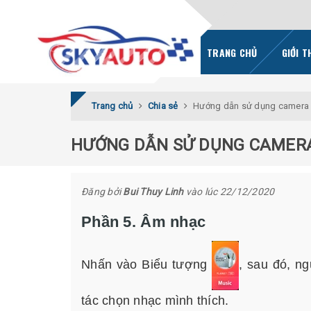
TRANG CHỦ
GIỚI T
Trang chủ
Chia sẻ
Hướng dẫn sử dụng camera h
HƯỚNG DẪN SỬ DỤNG CAMERA 
Đăng bởi
Bui Thuy Linh
vào lúc 22/12/2020
Phần 5. Âm nhạc
Nhấn vào Biểu tượng
, sau đó, n
tác chọn nhạc mình thích.